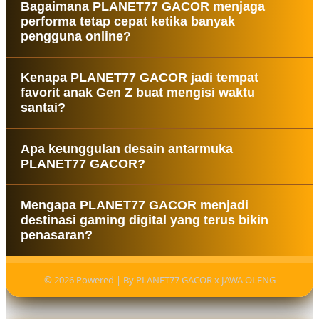
pengguna ingin terus kembali mengeksplorasi.
Bagaimana PLANET77 GACOR menjaga
responsif di berbagai perangkat. Baik
performa tetap cepat ketika banyak
menggunakan Android, iPhone, tablet, maupun
pengguna online?
desktop, seluruh fitur dapat diakses dengan
nyaman sehingga pengalaman gaming digital
PLANET77 GACOR menggunakan sistem yang telah
tetap maksimal.
Kenapa PLANET77 GACOR jadi tempat
dioptimalkan untuk menjaga kestabilan performa.
favorit anak Gen Z buat mengisi waktu
Proses perpindahan halaman berlangsung cepat,
santai?
navigasi tetap ringan, dan aktivitas digital terasa
mulus meskipun sedang berada di jam-jam ramai.
Karena PLANET77 GACOR menawarkan perpaduan
Apa keunggulan desain antarmuka
hiburan digital, desain kekinian, dan suasana yang
PLANET77 GACOR?
santai namun tetap seru. Konsepnya mengikuti
tren modern sehingga cocok untuk pengguna
PLANET77 GACOR memiliki tampilan yang bersih,
yang mencari pengalaman gaming digital yang
Mengapa PLANET77 GACOR menjadi
futuristik, dan intuitif. Tata letaknya rapi sehingga
fresh dan anti-mainstream.
destinasi gaming digital yang terus bikin
mudah dipahami oleh pengguna baru maupun
penasaran?
yang sudah berpengalaman, membuat proses
eksplorasi terasa lebih nyaman dan efisien.
Karena PLANET77 GACOR menghadirkan
kombinasi performa yang stabil, visual premium,
© 2026 Powered | By PLANET77 GACOR x JAWA OLENG
teknologi modern, dan pengalaman gaming digital
yang selalu terasa baru. Sesuai temanya, "🛸 Spin