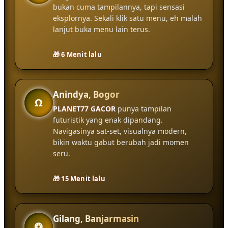
bukan cuma tampilannya, tapi sensasi
eksplornya. Sekali klik satu menu, eh malah
lanjut buka menu lain terus.
🎁 6 Menit lalu
Anindya, Bogor
Ω
PLANET77 GACOR
punya tampilan
futuristik yang enak dipandang.
Navigasinya sat-set, visualnya modern,
bikin waktu gabut berubah jadi momen
seru.
🎁 15 Menit lalu
Gilang, Banjarmasin
❂