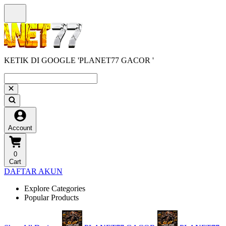
KETIK DI GOOGLE 'PLANET77 GACOR '
Account
0
Cart
DAFTAR AKUN
Explore Categories
Popular Products