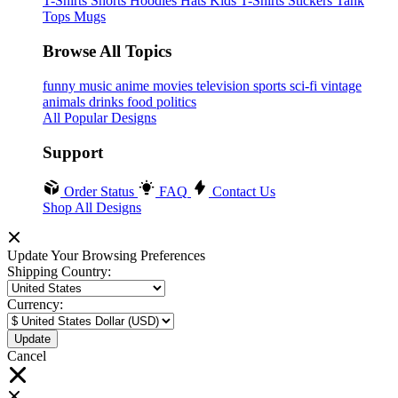
T-Shirts
Shorts
Hoodies
Hats
Kids T-Shirts
Stickers
Tank
Tops
Mugs
Browse All Topics
funny
music
anime
movies
television
sports
sci-fi
vintage
animals
drinks
food
politics
All Popular Designs
Support
Order Status
FAQ
Contact Us
Shop All Designs
Update Your Browsing Preferences
Shipping Country:
Currency:
Cancel