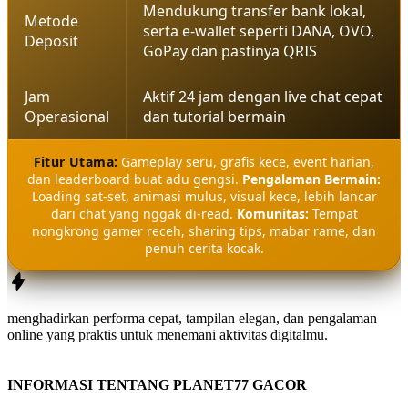
Mendukung transfer bank lokal,
Metode
serta e-wallet seperti DANA, OVO,
Deposit
GoPay dan pastinya QRIS
Jam
Aktif 24 jam dengan live chat cepat
Operasional
dan tutorial bermain
Fitur Utama:
Gameplay seru, grafis kece, event harian,
dan leaderboard buat adu gengsi.
Pengalaman Bermain:
Loading sat-set, animasi mulus, visual kece, lebih lancar
dari chat yang nggak di-read.
Komunitas:
Tempat
nongkrong gamer receh, sharing tips, mabar rame, dan
penuh cerita kocak.
menghadirkan performa cepat, tampilan elegan, dan pengalaman
online yang praktis untuk menemani aktivitas digitalmu.
INFORMASI TENTANG PLANET77 GACOR