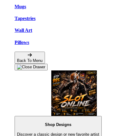
Mugs
Tapestries
Wall Art
Pillows
Back To Menu
Shop Designs
Discover a classic design or new favorite artist