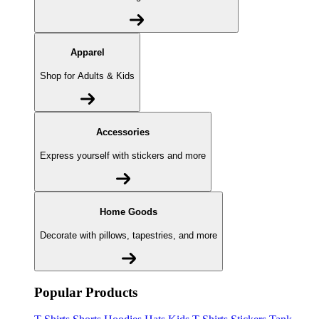
Apparel
Shop for Adults & Kids
Accessories
Express yourself with stickers and more
Home Goods
Decorate with pillows, tapestries, and more
Popular Products