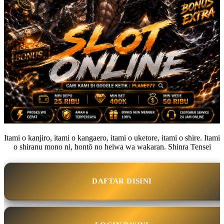
Itami o kanjiro, itami o kangaero, itami o uketore, itami o shire. Itami
o shiranu mono ni, hontō no heiwa wa wakaran. Shinra Tensei
DAFTAR DISINI