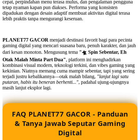
cepat, perpindahan menu terasa mulus, dan pengalaman pengguna
tetap nyaman kapan pun diakses. Performa yang konsisten
dipadukan dengan desain adaptif membuat aktivitas digital terasa
lebih praktis tanpa mengurangi keseruan.
PLANET77 GACOR
menjadi destinasi favorit bagi para pecinta
gaming digital yang mencari suasana baru, penuh karakter, dan jauh
dari kesan monoton. Mengusung tema
"🛸 Spin Sebentar, Eh
Otak Malah Minta Part Dua"
, platform ini menghadirkan
kombinasi visual modern, teknologi terkini, dan vibes gaming yang
kekinian. Niatnya memang cuma mampir sebentar, tapi yang sering
terjadi justru kebalikannya—otak malah bilang,
"lanjut lagi satu
putaran, habis itu beneran berhenti..."
, padahal ujung-ujungnya
masih lanjut eksplor lagi.
FAQ PLANET77 GACOR - Panduan
& Tanya Jawab Seputar Gaming
Digital