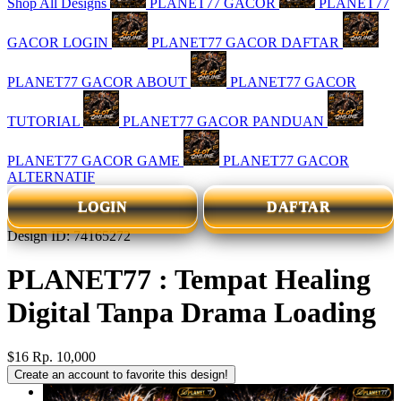
Shop All Designs
PLANET77 GACOR
PLANET77
GACOR LOGIN
PLANET77 GACOR DAFTAR
PLANET77 GACOR ABOUT
PLANET77 GACOR
TUTORIAL
PLANET77 GACOR PANDUAN
PLANET77 GACOR GAME
PLANET77 GACOR
ALTERNATIF
LOGIN
DAFTAR
Design ID: 74165272
PLANET77 : Tempat Healing
Digital Tanpa Drama Loading
$16
Rp. 10,000
Create an account to favorite this design!