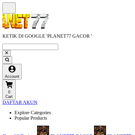
KETIK DI GOOGLE 'PLANET77 GACOR '
Account
0
Cart
DAFTAR AKUN
Explore Categories
Popular Products