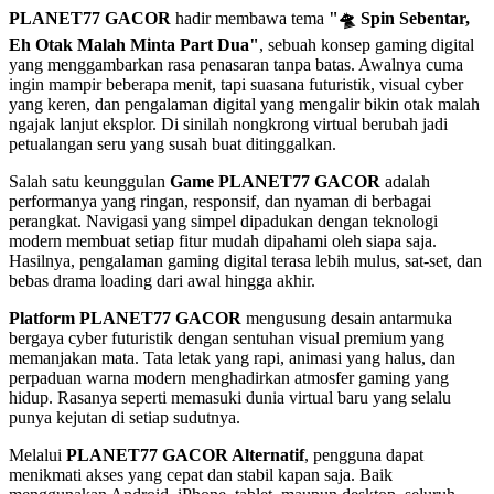
PLANET77 GACOR
hadir membawa tema
"🛸 Spin Sebentar,
Eh Otak Malah Minta Part Dua"
, sebuah konsep gaming digital
yang menggambarkan rasa penasaran tanpa batas. Awalnya cuma
ingin mampir beberapa menit, tapi suasana futuristik, visual cyber
yang keren, dan pengalaman digital yang mengalir bikin otak malah
ngajak lanjut eksplor. Di sinilah nongkrong virtual berubah jadi
petualangan seru yang susah buat ditinggalkan.
Salah satu keunggulan
Game PLANET77 GACOR
adalah
performanya yang ringan, responsif, dan nyaman di berbagai
perangkat. Navigasi yang simpel dipadukan dengan teknologi
modern membuat setiap fitur mudah dipahami oleh siapa saja.
Hasilnya, pengalaman gaming digital terasa lebih mulus, sat-set, dan
bebas drama loading dari awal hingga akhir.
Platform PLANET77 GACOR
mengusung desain antarmuka
bergaya cyber futuristik dengan sentuhan visual premium yang
memanjakan mata. Tata letak yang rapi, animasi yang halus, dan
perpaduan warna modern menghadirkan atmosfer gaming yang
hidup. Rasanya seperti memasuki dunia virtual baru yang selalu
punya kejutan di setiap sudutnya.
Melalui
PLANET77 GACOR Alternatif
, pengguna dapat
menikmati akses yang cepat dan stabil kapan saja. Baik