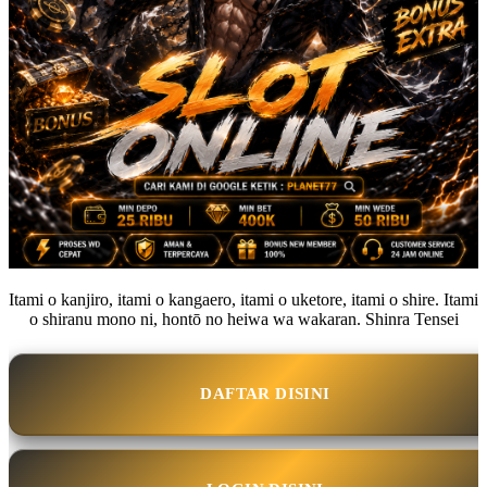
Itami o kanjiro, itami o kangaero, itami o uketore, itami o shire. Itami
o shiranu mono ni, hontō no heiwa wa wakaran. Shinra Tensei
DAFTAR DISINI