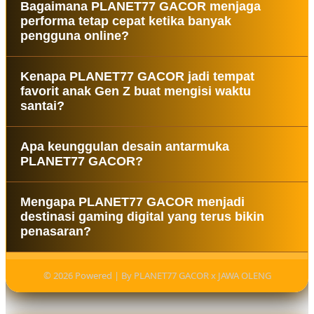
pengguna ingin terus kembali mengeksplorasi.
Bagaimana PLANET77 GACOR menjaga
responsif di berbagai perangkat. Baik
performa tetap cepat ketika banyak
menggunakan Android, iPhone, tablet, maupun
pengguna online?
desktop, seluruh fitur dapat diakses dengan
nyaman sehingga pengalaman gaming digital
PLANET77 GACOR menggunakan sistem yang telah
tetap maksimal.
Kenapa PLANET77 GACOR jadi tempat
dioptimalkan untuk menjaga kestabilan performa.
favorit anak Gen Z buat mengisi waktu
Proses perpindahan halaman berlangsung cepat,
santai?
navigasi tetap ringan, dan aktivitas digital terasa
mulus meskipun sedang berada di jam-jam ramai.
Karena PLANET77 GACOR menawarkan perpaduan
Apa keunggulan desain antarmuka
hiburan digital, desain kekinian, dan suasana yang
PLANET77 GACOR?
santai namun tetap seru. Konsepnya mengikuti
tren modern sehingga cocok untuk pengguna
PLANET77 GACOR memiliki tampilan yang bersih,
yang mencari pengalaman gaming digital yang
Mengapa PLANET77 GACOR menjadi
futuristik, dan intuitif. Tata letaknya rapi sehingga
fresh dan anti-mainstream.
destinasi gaming digital yang terus bikin
mudah dipahami oleh pengguna baru maupun
penasaran?
yang sudah berpengalaman, membuat proses
eksplorasi terasa lebih nyaman dan efisien.
Karena PLANET77 GACOR menghadirkan
kombinasi performa yang stabil, visual premium,
© 2026 Powered | By PLANET77 GACOR x JAWA OLENG
teknologi modern, dan pengalaman gaming digital
yang selalu terasa baru. Sesuai temanya, "🛸 Spin