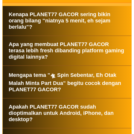
Kenapa PLANET77 GACOR sering bikin
orang bilang "niatnya 5 menit, eh sejam
berlalu"?
Karena PLANET77 GACOR menghadirkan
Apa yang membuat PLANET77 GACOR
pengalaman gaming digital yang ringan, cepat, dan
terasa lebih fresh dibanding platform gaming
penuh kejutan. Visual futuristik, navigasi yang
digital lainnya?
responsif, serta suasana yang nyaman membuat
pengguna betah menjelajah lebih lama tanpa
PLANET77 GACOR memadukan desain cyber
terasa.
modern, teknologi yang responsif, dan
Mengapa tema "🛸 Spin Sebentar, Eh Otak
pengalaman digital yang mengikuti tren masa kini.
Malah Minta Part Dua" begitu cocok dengan
Setiap fitur dirancang agar mudah digunakan
PLANET77 GACOR?
sekaligus memberikan sensasi eksplorasi yang
Tema tersebut menggambarkan rasa penasaran
lebih seru dan anti monoton.
Apakah PLANET77 GACOR sudah
yang muncul saat menjelajahi PLANET77 GACOR.
dioptimalkan untuk Android, iPhone, dan
Awalnya hanya ingin melihat-lihat sebentar, tetapi
desktop?
visual yang menarik, animasi modern, dan
pengalaman gaming yang mengalir membuat
Ya. PLANET77 GACOR dirancang agar tetap