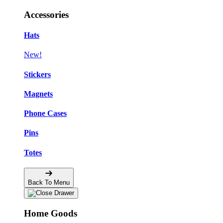
Accessories
Hats
New!
Stickers
Magnets
Phone Cases
Pins
Totes
Back To Menu
Home Goods