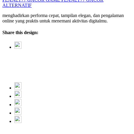
ALTERNATIF
menghadirkan performa cepat, tampilan elegan, dan pengalaman
online yang praktis untuk menemani aktivitas digitalmu.
Share this design: