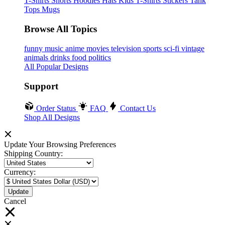
T-Shirts
Shorts
Hoodies
Hats
Kids T-Shirts
Stickers
Tank
Tops
Mugs
Browse All Topics
funny
music
anime
movies
television
sports
sci-fi
vintage
animals
drinks
food
politics
All Popular Designs
Support
Order Status
FAQ
Contact Us
Shop All Designs
Update Your Browsing Preferences
Shipping Country:
Currency:
Cancel