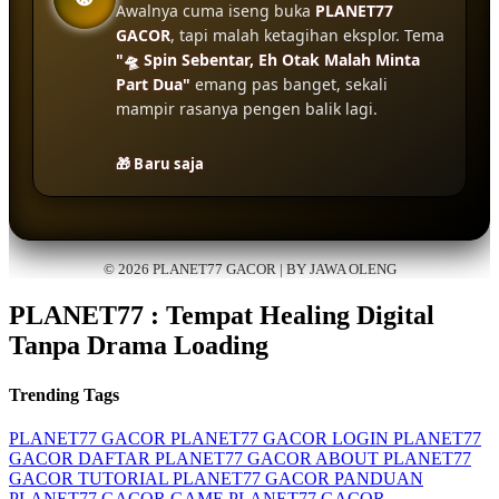
Awalnya cuma iseng buka
PLANET77
GACOR
, tapi malah ketagihan eksplor. Tema
"🛸 Spin Sebentar, Eh Otak Malah Minta
Part Dua"
emang pas banget, sekali
mampir rasanya pengen balik lagi.
🎁 Baru saja
© 2026 PLANET77 GACOR | BY JAWA OLENG
PLANET77 : Tempat Healing Digital
Tanpa Drama Loading
Trending Tags
PLANET77 GACOR
PLANET77 GACOR LOGIN
PLANET77
GACOR DAFTAR
PLANET77 GACOR ABOUT
PLANET77
GACOR TUTORIAL
PLANET77 GACOR PANDUAN
PLANET77 GACOR GAME
PLANET77 GACOR