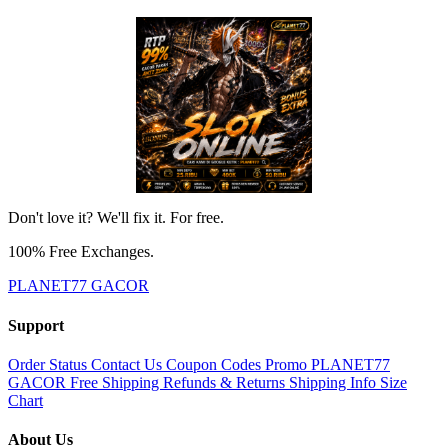
Don't love it? We'll fix it. For free.
100% Free Exchanges.
PLANET77 GACOR
Support
Order Status
Contact Us
Coupon Codes
Promo PLANET77
GACOR
Free Shipping
Refunds & Returns
Shipping Info
Size
Chart
About Us