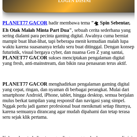
LOGIN DISINI
PLANET77 GACOR
hadir membawa tema
"🛸 Spin Sebentar,
Eh Otak Malah Minta Part Dua"
, sebuah cerita sederhana yang
sering dialami para pecinta gaming digital. Awalnya cuma berniat
mampir buat lihat-lihat, tapi beberapa menit kemudian malah lupa
waktu karena suasananya terlalu seru buat ditinggal. Dengan konsep
futuristik, visual bergaya cyber, dan nuansa Gen Z yang santai,
PLANET77 GACOR
sukses menciptakan pengalaman digital
yang fresh, anti-mainstream, dan bikin rasa penasaran terus aktif.
PLANET77 GACOR
menghadirkan pengalaman gaming digital
yang cepat, ringan, dan nyaman di berbagai perangkat. Mulai dari
smartphone Android, iPhone, tablet, hingga desktop, semua berjalan
mulus berkat tampilan yang responsif dan navigasi yang simpel.
Nggak perlu jadi gamer profesional buat menikmati setiap fiturnya,
karena semuanya dirancang agar mudah dipahami dan tetap terasa
seru sejak klik pertama.