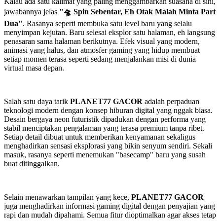
Kalau ada satu kalimat yang paling menggambarkan suasana di sini,
jawabannya jelas
"🛸 Spin Sebentar, Eh Otak Malah Minta Part
Dua"
. Rasanya seperti membuka satu level baru yang selalu
menyimpan kejutan. Baru selesai eksplor satu halaman, eh langsung
penasaran sama halaman berikutnya. Efek visual yang modern,
animasi yang halus, dan atmosfer gaming yang hidup membuat
setiap momen terasa seperti sedang menjalankan misi di dunia
virtual masa depan.
Salah satu daya tarik
PLANET77 GACOR
adalah perpaduan
teknologi modern dengan konsep hiburan digital yang nggak biasa.
Desain bergaya neon futuristik dipadukan dengan performa yang
stabil menciptakan pengalaman yang terasa premium tanpa ribet.
Setiap detail dibuat untuk memberikan kenyamanan sekaligus
menghadirkan sensasi eksplorasi yang bikin senyum sendiri. Sekali
masuk, rasanya seperti menemukan "basecamp" baru yang susah
buat ditinggalkan.
Selain menawarkan tampilan yang kece,
PLANET77 GACOR
juga menghadirkan informasi gaming digital dengan penyajian yang
rapi dan mudah dipahami. Semua fitur dioptimalkan agar akses tetap