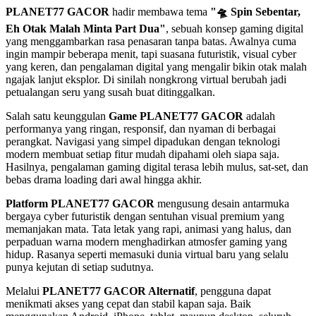
PLANET77 GACOR
hadir membawa tema
"🛸 Spin Sebentar,
Eh Otak Malah Minta Part Dua"
, sebuah konsep gaming digital
yang menggambarkan rasa penasaran tanpa batas. Awalnya cuma
ingin mampir beberapa menit, tapi suasana futuristik, visual cyber
yang keren, dan pengalaman digital yang mengalir bikin otak malah
ngajak lanjut eksplor. Di sinilah nongkrong virtual berubah jadi
petualangan seru yang susah buat ditinggalkan.
Salah satu keunggulan
Game PLANET77 GACOR
adalah
performanya yang ringan, responsif, dan nyaman di berbagai
perangkat. Navigasi yang simpel dipadukan dengan teknologi
modern membuat setiap fitur mudah dipahami oleh siapa saja.
Hasilnya, pengalaman gaming digital terasa lebih mulus, sat-set, dan
bebas drama loading dari awal hingga akhir.
Platform PLANET77 GACOR
mengusung desain antarmuka
bergaya cyber futuristik dengan sentuhan visual premium yang
memanjakan mata. Tata letak yang rapi, animasi yang halus, dan
perpaduan warna modern menghadirkan atmosfer gaming yang
hidup. Rasanya seperti memasuki dunia virtual baru yang selalu
punya kejutan di setiap sudutnya.
Melalui
PLANET77 GACOR Alternatif
, pengguna dapat
menikmati akses yang cepat dan stabil kapan saja. Baik