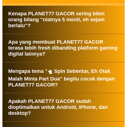
Kenapa PLANET77 GACOR sering bikin
orang bilang "niatnya 5 menit, eh sejam
berlalu"?
Karena PLANET77 GACOR menghadirkan
Apa yang membuat PLANET77 GACOR
pengalaman gaming digital yang ringan, cepat, dan
terasa lebih fresh dibanding platform gaming
penuh kejutan. Visual futuristik, navigasi yang
digital lainnya?
responsif, serta suasana yang nyaman membuat
pengguna betah menjelajah lebih lama tanpa
PLANET77 GACOR memadukan desain cyber
terasa.
modern, teknologi yang responsif, dan
Mengapa tema "🛸 Spin Sebentar, Eh Otak
pengalaman digital yang mengikuti tren masa kini.
Malah Minta Part Dua" begitu cocok dengan
Setiap fitur dirancang agar mudah digunakan
PLANET77 GACOR?
sekaligus memberikan sensasi eksplorasi yang
Tema tersebut menggambarkan rasa penasaran
lebih seru dan anti monoton.
Apakah PLANET77 GACOR sudah
yang muncul saat menjelajahi PLANET77 GACOR.
dioptimalkan untuk Android, iPhone, dan
Awalnya hanya ingin melihat-lihat sebentar, tetapi
desktop?
visual yang menarik, animasi modern, dan
pengalaman gaming yang mengalir membuat
Ya. PLANET77 GACOR dirancang agar tetap