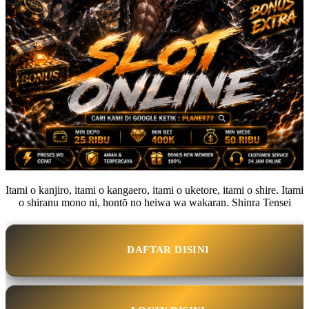
Itami o kanjiro, itami o kangaero, itami o uketore, itami o shire. Itami
o shiranu mono ni, hontō no heiwa wa wakaran. Shinra Tensei
DAFTAR DISINI