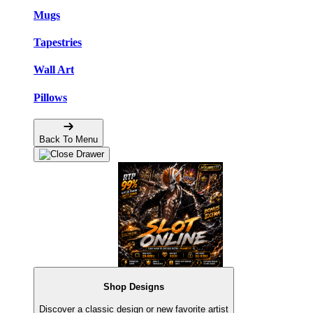
Mugs
Tapestries
Wall Art
Pillows
Back To Menu
Shop Designs
Discover a classic design or new favorite artist