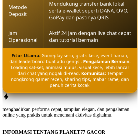
Mendukung transfer bank lokal,
Metode
serta e-wallet seperti DANA, OVO,
Deposit
GoPay dan pastinya QRIS
Jam
Aktif 24 jam dengan live chat cepat
Operasional
dan tutorial bermain
Fitur Utama:
Gameplay seru, grafis kece, event harian,
dan leaderboard buat adu gengsi.
Pengalaman Bermain:
Loading sat-set, animasi mulus, visual kece, lebih lancar
dari chat yang nggak di-read.
Komunitas:
Tempat
nongkrong gamer receh, sharing tips, mabar rame, dan
penuh cerita kocak.
menghadirkan performa cepat, tampilan elegan, dan pengalaman
online yang praktis untuk menemani aktivitas digitalmu.
INFORMASI TENTANG PLANET77 GACOR