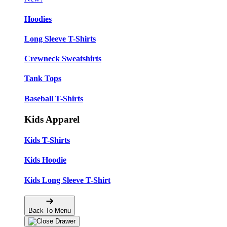
Hoodies
Long Sleeve T-Shirts
Crewneck Sweatshirts
Tank Tops
Baseball T-Shirts
Kids Apparel
Kids T-Shirts
Kids Hoodie
Kids Long Sleeve T-Shirt
Back To Menu