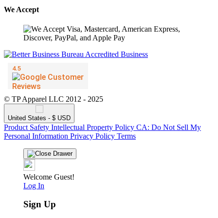
We Accept
© TP Apparel LLC 2012 - 2025
United States - $ USD
Product Safety
Intellectual Property Policy
CA: Do Not Sell My
Personal Information
Privacy Policy
Terms
Welcome Guest!
Log In
Sign Up