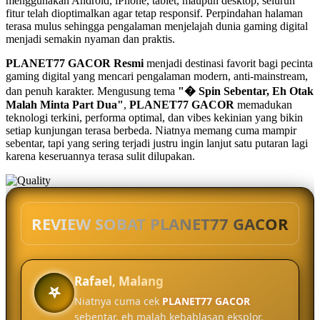
menggunakan Android, iPhone, tablet, maupun desktop, seluruh
fitur telah dioptimalkan agar tetap responsif. Perpindahan halaman
terasa mulus sehingga pengalaman menjelajah dunia gaming digital
menjadi semakin nyaman dan praktis.
PLANET77 GACOR Resmi
menjadi destinasi favorit bagi pecinta
gaming digital yang mencari pengalaman modern, anti-mainstream,
dan penuh karakter. Mengusung tema
"� Spin Sebentar, Eh Otak
Malah Minta Part Dua"
,
PLANET77 GACOR
memadukan
teknologi terkini, performa optimal, dan vibes kekinian yang bikin
setiap kunjungan terasa berbeda. Niatnya memang cuma mampir
sebentar, tapi yang sering terjadi justru ingin lanjut satu putaran lagi
karena keseruannya terasa sulit dilupakan.
REVIEW SOBAT PLANET77 GACOR
Rafael, Malang
𖤐
Niatnya cuma cek
PLANET77 GACOR
sebentar, eh malah kebablasan eksplor.