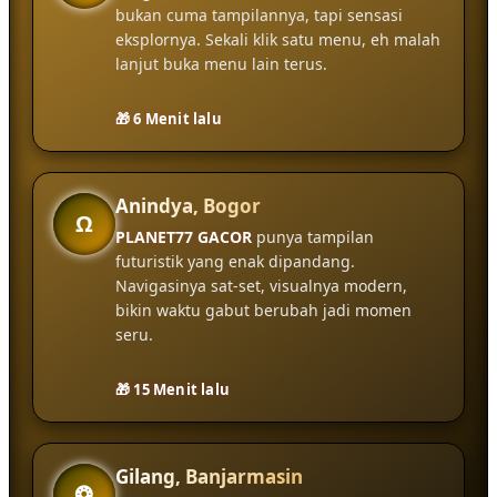
bukan cuma tampilannya, tapi sensasi
eksplornya. Sekali klik satu menu, eh malah
lanjut buka menu lain terus.
🎁 6 Menit lalu
Anindya, Bogor
Ω
PLANET77 GACOR
punya tampilan
futuristik yang enak dipandang.
Navigasinya sat-set, visualnya modern,
bikin waktu gabut berubah jadi momen
seru.
🎁 15 Menit lalu
Gilang, Banjarmasin
❂