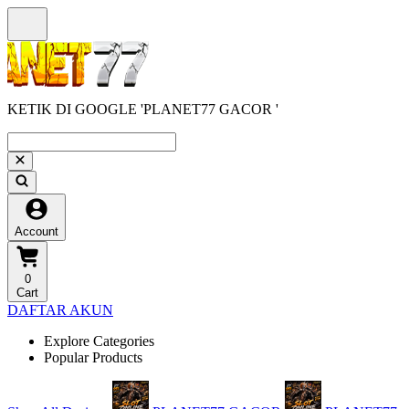
KETIK DI GOOGLE 'PLANET77 GACOR '
Account
0
Cart
DAFTAR AKUN
Explore Categories
Popular Products