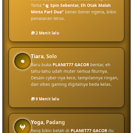
Tema
"🛸 Spin Sebentar, Eh Otak Malah
Minta Part Dua"
bener-bener ngena, bikin
penasaran terus.
🎁 2 Menit lalu
Tiara, Solo
𖦹
Baru buka
PLANET77 GACOR
bentar, eh
tahu-tahu udah muter semua fiturnya.
Desain cyber-nya kece, tampilannya ringan,
dan vibes gaming digitalnya beda kelas.
🎁 9 Menit lalu
Yoga, Padang
𖤍
Yang bikin betah di
PLANET77 GACOR
itu