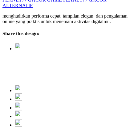
ALTERNATIF
menghadirkan performa cepat, tampilan elegan, dan pengalaman
online yang praktis untuk menemani aktivitas digitalmu.
Share this design: