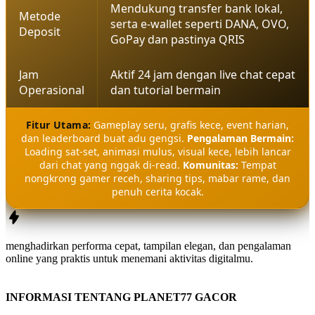
Mendukung transfer bank lokal,
Metode
serta e-wallet seperti DANA, OVO,
Deposit
GoPay dan pastinya QRIS
Jam
Aktif 24 jam dengan live chat cepat
Operasional
dan tutorial bermain
Fitur Utama:
Gameplay seru, grafis kece, event harian,
dan leaderboard buat adu gengsi.
Pengalaman Bermain:
Loading sat-set, animasi mulus, visual kece, lebih lancar
dari chat yang nggak di-read.
Komunitas:
Tempat
nongkrong gamer receh, sharing tips, mabar rame, dan
penuh cerita kocak.
menghadirkan performa cepat, tampilan elegan, dan pengalaman
online yang praktis untuk menemani aktivitas digitalmu.
INFORMASI TENTANG PLANET77 GACOR