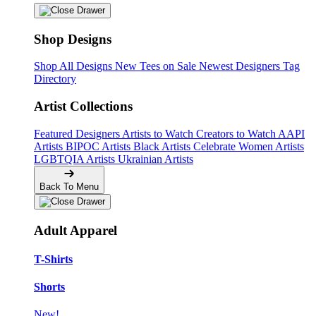
Shop Designs
Shop All Designs
New Tees on Sale
Newest Designers
Tag
Directory
Artist Collections
Featured Designers
Artists to Watch
Creators to Watch
AAPI
Artists
BIPOC Artists
Black Artists
Celebrate Women Artists
LGBTQIA Artists
Ukrainian Artists
Back To Menu
Adult Apparel
T-Shirts
Shorts
New!