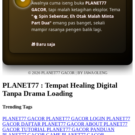
Awalnya cuma iseng buka
PLANET77
GACOR
, tapi malah ketagihan eksplor. Tema
"🛸 Spin Sebentar, Eh Otak Malah Minta
Part Dua"
emang pas banget, sekali
mampir rasanya pengen balik lagi.
🎁 Baru saja
© 2026 PLANET77 GACOR | BY JAWA OLENG
PLANET77 : Tempat Healing Digital
Tanpa Drama Loading
Trending Tags
PLANET77 GACOR
PLANET77 GACOR LOGIN
PLANET77
GACOR DAFTAR
PLANET77 GACOR ABOUT
PLANET77
GACOR TUTORIAL
PLANET77 GACOR PANDUAN
PLANET77 GACOR GAME
PLANET77 GACOR