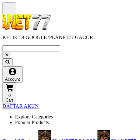
KETIK DI GOOGLE 'PLANET77 GACOR '
Account
0
Cart
DAFTAR AKUN
Explore Categories
Popular Products