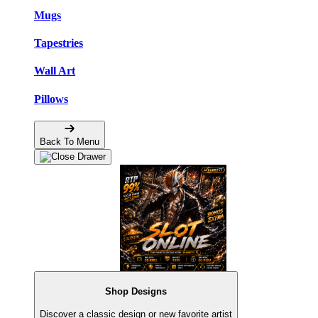
Mugs
Tapestries
Wall Art
Pillows
Back To Menu
Shop Designs
Discover a classic design or new favorite artist