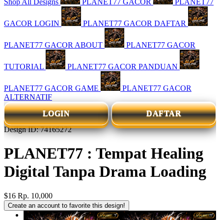
Shop All Designs
PLANET77 GACOR
PLANET77
GACOR LOGIN
PLANET77 GACOR DAFTAR
PLANET77 GACOR ABOUT
PLANET77 GACOR
TUTORIAL
PLANET77 GACOR PANDUAN
PLANET77 GACOR GAME
PLANET77 GACOR
ALTERNATIF
LOGIN
DAFTAR
Design ID: 74165272
PLANET77 : Tempat Healing
Digital Tanpa Drama Loading
$16
Rp. 10,000
Create an account to favorite this design!