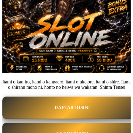
Itami o kanjiro, itami o kangaero, itami o uketore, itami o shire. Itami
o shiranu mono ni, hontō no heiwa wa wakaran. Shinra Tensei
DAFTAR DISINI