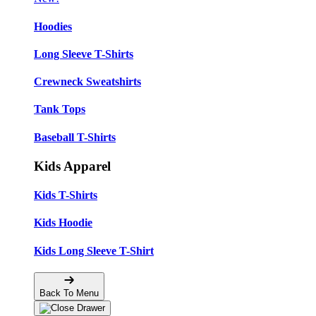
Hoodies
Long Sleeve T-Shirts
Crewneck Sweatshirts
Tank Tops
Baseball T-Shirts
Kids Apparel
Kids T-Shirts
Kids Hoodie
Kids Long Sleeve T-Shirt
Back To Menu