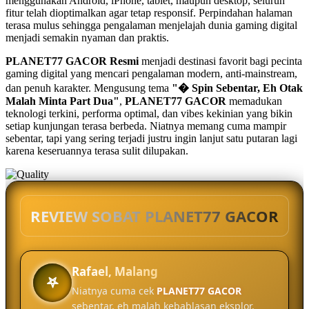
menggunakan Android, iPhone, tablet, maupun desktop, seluruh
fitur telah dioptimalkan agar tetap responsif. Perpindahan halaman
terasa mulus sehingga pengalaman menjelajah dunia gaming digital
menjadi semakin nyaman dan praktis.
PLANET77 GACOR Resmi
menjadi destinasi favorit bagi pecinta
gaming digital yang mencari pengalaman modern, anti-mainstream,
dan penuh karakter. Mengusung tema
"� Spin Sebentar, Eh Otak
Malah Minta Part Dua"
,
PLANET77 GACOR
memadukan
teknologi terkini, performa optimal, dan vibes kekinian yang bikin
setiap kunjungan terasa berbeda. Niatnya memang cuma mampir
sebentar, tapi yang sering terjadi justru ingin lanjut satu putaran lagi
karena keseruannya terasa sulit dilupakan.
REVIEW SOBAT PLANET77 GACOR
Rafael, Malang
𖤐
Niatnya cuma cek
PLANET77 GACOR
sebentar, eh malah kebablasan eksplor.